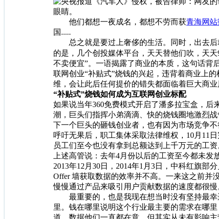
眼睛。
他们都想一夜成名，都想不劳而获
青海网站
国.....
总之就是要过上奢侈的生活。同时，出去后就
的是，几个创投媒体平台，天天替他们吹，天天9
不卖便宜”。一语揭露了商业的本质，这句话背
联网创业“补贴式”烧钱的兴起，违背着商业上
维，会让此后任何提价的错失都面临着巨大商业
“补贴式”烧钱如何成为互联网创业标配
如果说当年360免费模式开启了潘多拉宝盒，
潮，巨头们指挥小弟滴滴、快的烧钱圈地激烈战
下一个巨头的砸钱创业者，也有因为市场竞争不
呼吁无果后，职工集体采取法律维权，10月11
员工们至今也没有拿到总额达到上千万元的工资
上述高管说：去年4月份以后的工资至今都未发
2013年12月30日，2014年1月3日，中
Offer 墙获取数据的效率并不高。一来这之前
慢慢通过产品来吸引用户贡献数据的速度都很慢。
最重要的，也是我现在想当时没有坚持最幸运
里。钱在哪里说明这个行业最主要的需求在哪里
道。数据他们一直都在意，但其实从未有影响主