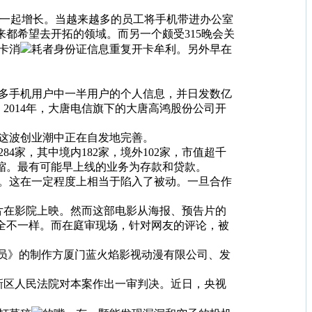
ne一起增长。当越来越多的员工将手机带进办公室
来都希望去开拓的领域。而另一个颇受315晚会关
卡消
耗者身份证信息重复开卡牟利。另外早在
亿多手机用户中一半用户的个人信息，并日发数亿
；2014年，大唐电信旗下的大唐高鸿股份公司开
这波创业潮中正在自发地完善。
家，其中境内182家，境外102家，市值超千
收缩。最有可能早上线的业务为存款和贷款。
。这在一定程度上相当于陷入了被动。一旦合作
画片在影院上映。然而这部电影从海报、预告片的
完全不一样。而在庭审现场，针对网友的评论，被
动员》的制作方厦门蓝火焰影视动漫有限公司、发
东新区人民法院对本案作出一审判决。近日，央视