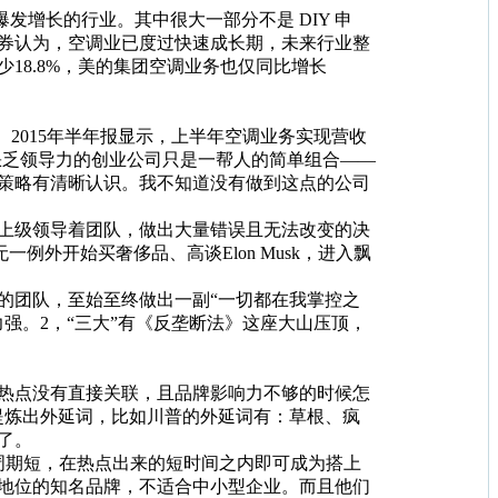
发增长的行业。其中很大一部分不是 DIY 申
券认为，空调业已度过快速成长期，未来行业整
18.8%，美的集团空调业务也仅同比增长
2015年半年报显示，上半年空调业务实现营收
人。缺乏领导力的创业公司只是一帮人的简单组合——
策略有清晰认识。我不知道没有做到这点的公司
上级领导着团队，做出大量错误且无法改变的决
外开始买奢侈品、高谈Elon Musk，进入飘
的团队，至始至终做出一副“一切都在我掌控之
强。2，“三大”有《反垄断法》这座大山压顶，
热点没有直接关联，且品牌影响力不够的时候怎
提炼出外延词，比如川普的外延词有：草根、疯
了。
期短，在热点出来的短时间之内即可成为搭上
地位的知名品牌，不适合中小型企业。而且他们