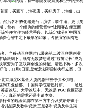
打草稿
的嘴，有一颗能发现漏洞和空子的投机
花完，买豪车，泡夜店，买好房子，泡妞，出
。然后各种孵化器走台，演讲，吹牛逼。更可笑
斯，曾有一个经典的经营哲学“让顾客占便宜而
不该将便宜作为经营手段。以该定律分析中国互
户消费心智中定下最早的印象，占便宜的固有思
俑者。当移动互联网时代带来第二波互联网创业
市场法则下，既有无数梦想通过“揠苗助长”成为
烧钱演变为了互联网创业的标配。请愿书称：多次
吁信，11月8日完成海淀法院强制执行立案，但
于北京海淀区紫金大厦的总部被停供水供电。
”的横幅到工业信部、中国科学院请愿讨薪。 通过
英语论坛、大学论坛中。无论是 PGC 数据还是
奇心，真正的需求还是申请本身。
学行业的现金流都在第三方中介及英语培训手
培训品牌及教学资源;三是各种资质及学生渠