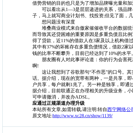
借势营销的目的也只是为了增加品牌曝光量和加
可以看出从1—3是层层递进的关系，强品牌
子，马上就写商业计划书、找投资;但见了面，
想问题没有深度
堆叠商业模式来自傲家催催收平台的数据统计显示
而导致其还贷困难的重要原因是多重负债且比例逐年
得了贷款，近11%的借款人在3家及以上机构借
其中有37%的坏账存在多重负债情况，借款2家以
钱的比率不断攀升，目前已经达到了10%的水平
朋友圈有人对此事评论道：你的行为会害死若
啊!
这让我想到了谷歌那句“不作恶”的口号。其实
话。据介绍，现在的宽带有两种，一是共享，即小
户共享，每户就剩1兆了。另一种是独享，即通过
据介绍，目前联通正在办理相关的升级业务，小
可申请撤消，并改办ADSL。
应通过正规渠道办理升级
本站所有文章,如需转载,请注明:转自
西宁网络公司[ht
原文地址:
http://www.xc28.cn/show/1139/