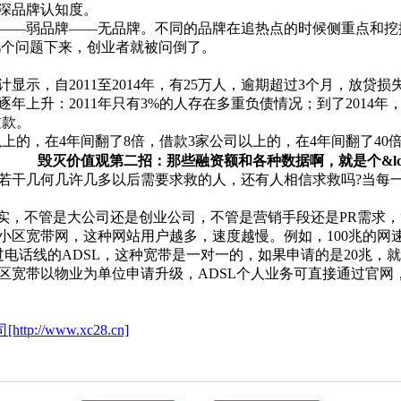
深品牌认知度。
——弱品牌——无品牌。不同的品牌在追热点的时候侧重点和
几个问题下来，创业者就被问倒了。
，自2011至2014年，有25万人，逾期超过3个月，放贷损失
上升：2011年只有3%的人存在多重负债情况；到了2014年
过款。
上的，在4年间翻了8倍，借款3家公司以上的，在4年间翻了40
。
毁灭价值观第二招：那些融资额和各种数据啊，就是个&ld
干几何几许几多以后需要求救的人，还有人相信求救吗?当每一
，不管是大公司还是创业公司，不管是营销手段还是PR需求，
区宽带网，这种网站用户越多，速度越慢。例如，100兆的网速，
电话线的ADSL，这种宽带是一对一的，如果申请的是20兆，就
区宽带以物业为单位申请升级，ADSL个人业务可直接通过官网
tp://www.xc28.cn]