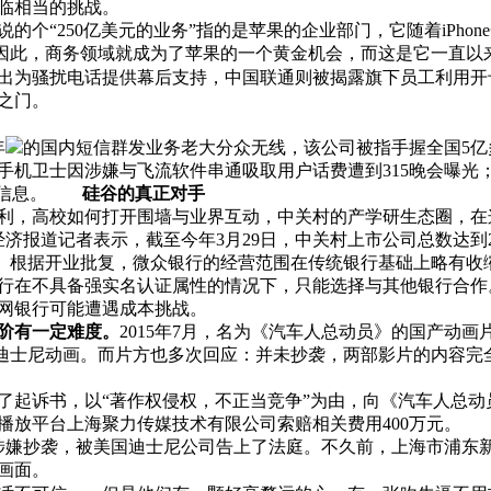
临相当的挑战。
的个“250亿美元的业务”指的是苹果的企业部门，它随着iPho
e。因此，商务领域就成为了苹果的一个黄金机会，而这是它一直以
出为骚扰电话提供幕后支持，中国联通则被揭露旗下员工利用开
便之门。
年
的国内短信群发业务老大分众无线，该公司被指手握全国5
秦手机卫士因涉嫌与飞流软件串通吸取用户话费遭到315晚会曝光
信息。
硅谷的真正对手
，高校如何打开围墙与业界互动，中关村的产学研生态圈，在
报道记者表示，截至今年3月29日，中关村上市公司总数达到284
亿元。根据开业批复，微众银行的经营范围在传统银行基础上略有
行在不具备强实名认证属性的情况下，只能选择与其他银行合作
网银行可能遭遇成本挑战。
阶有一定难度。
2015年7月，名为《汽车人总动员》的国产动
袭”迪士尼动画。而片方也多次回应：并未抄袭，两部影片的内容
了起诉书，以“著作权侵权，不正当竞争”为由，向《汽车人总
播放平台上海聚力传媒技术有限公司索赔相关费用400万元。
》因涉嫌抄袭，被美国迪士尼公司告上了法庭。不久前，上海市浦
画面。