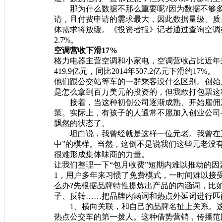
那为什么数据不那么重要呢?因为数据不够多，整个
请，且付费申请的需求最大，因此数据量级、质
体需求将放缓。《投资者报》记者通过查询空调
2.7%。
空调营收下滑17%
格力电器主营空调和小家电，空调营收占比近年来
419.9亿元，同比2014年507.2亿元下
他们跟公交站等车的一群乘客没什么区别。创始
是怎么拿到百万美元的投资的，但我敢打包票这
接着，当这种初创公司逐渐成熟、开始雇佣真
策。实际上，有孩子的人通常不愿加入创业公司—
飘然的状态了。
坦白说，我曾经就是这样一位元老。我曾在三年
中”的模样。当然，这倒不是说我们这些元老没
很难形成集体味商的力量。
让我们整理一下“包月收费”短期内难以推动的因
1，用户多年来习惯了免费模式，一时间难以接
么办?先根据品牌特性提炼出产品的内涵词，比
子、反转……把品牌内涵词和热点外延词进行匹配
1、横向关联，和自己的品牌名扯上关系。这
热点公交车的第一拨人。这种借势营销，传播范