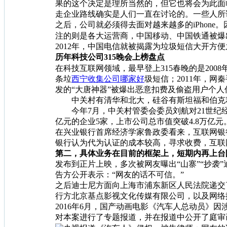
果的这个决定是理所当然的，但它也将会为此面
走企业路线确实是人们一直在讨论的。一些人所说
之后，公司就必须得去面对越来越多的iPhon
注的则是各大运营商，中国移动、中国铁通被爆
2012年，中国电信就被揭露为垃圾短信大开方
历年科技公司315晚会上榜盘点
在科技互联网领域，最早登上315春晚的是2008
条垃
西宁收集公司哪家好
圾短信；2011年，网
发的“大唐神器”被爆出恶意扣费及偷盗用户个人
中关村有清华和北大，硅谷有斯坦福和伯克利
今年7月，中关村管委会委员刘航对21世纪经济
亿元的企业5家，上市公司总市值突破4.8万
在兴业银行首席经济学家鲁政委看来，互联网银
银行认为代为认证的成本较高，寻求收费，互联
第二，具体业务在目前的框架上，短期内再上台
发布到正片上映，多次被网友曝出“山寨”“抄
告方公开表示：“网友的话不可信。”
之后迪士尼方面向上海市浦东新区人民法院递交
行方北京基点影视文化传媒有限公司，以及网络
2016年6月，国产动画电影《汽车人总动员
对本案进行了专题报道，并在报道中公开了庭审