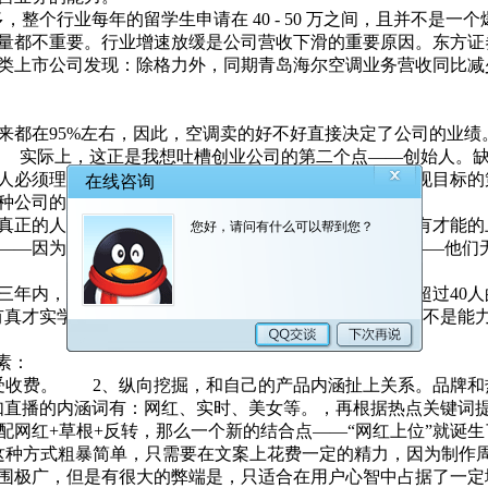
行业每年的留学生申请在 40 - 50 万之间，且并不是一个爆
量都不重要。行业增速放缓是公司营收下滑的重要原因。东方证
类上市公司发现：除格力外，同期青岛海尔空调业务营收同比减少
都在95%左右，因此，空调卖的好不好直接决定了公司的业绩。
滑约17%。 实际上，这正是我想吐槽创业公司的第二个点——创始
人必须理解公司的产品或服务，并对公司的目标以及实现目标的
种公司的确存在。
正的人才时，新上任的员工看到的却是一片狼藉：没有才能的
—因为风险太大了;但如果这些人自己就是创始人呢?——他们无一例
内，从职场新手做到了部门主管——我管理着一个超过40人
有真才实学，而是我们之所以会被提拔是因为资历老，而不是能力
素：
受收费。 2、纵向挖掘，和自己的产品内涵扯上关系。品牌和
如直播的内涵词有：网红、实时、美女等。，再根据热点关键词
网红+草根+反转，那么一个新的结合点——“网红上位”就诞生
种方式粗暴简单，只需要在文案上花费一定的精力，因为制作周
围极广，但是有很大的弊端是，只适合在用户心智中占据了一定