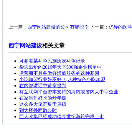
上一篇：
西宁网站建设的公司有哪些？
下一篇：
优异的医
西宁网站建设
相关文章
可参看某斗争民族历次斗争记录
杂志出炉的2016年天下500强企业榜单中
运营商不具备做好增值服务的这种基因
小吃加盟行业好不好？,八种特色小吃加盟
在内部讲话中黄章提到
有互联网平台资本支持的海内或省内大中型企业
在家制作好吃的炒年糕
这么多大佬群集于乌镇
到大楼外面散步时
巨人收集已经成功借壳世纪游轮完成上市