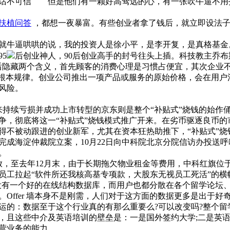
但是他们有一颗好高骛远的心，有一张吹牛逼不用
扶植问答
，都想一夜暴富。有些创业者拿了钱后，就立即设法子
牛逼哄哄的说，我的投资人是徐小平，是李开复，是真格基金
5
后创业神人，90后创业高手的封号往头上插。科技教主乔布
后隐藏两个含义，首先顾客的消费心理是习惯占便宜，其次企业
的根本规律。创业公司推出一项产品或服务的原始价格，会在用
风险。
后来持续亏损并成功上市转型的京东则是整个“补贴式”烧钱的始作
争，彻底将这一“补贴式”烧钱模式推广开来。在劣币驱逐良币的
得不被动跟进的创业新军，尤其在资本狂热助推下，“补贴式”
日完成海淀仲裁院立案，10月22日向中科院北京分院信访办投送呼
。
放，至去年12月末，由于长期拖欠物业租金等费用，中科红旗位
科红旗部分员工拉起“软件所还我核高基专项款，大股东无视员工死活
并没有一个好的在线结构数据库，而用户也都分散在各个留学论坛、
Offer 墙本身不是刚需，人们对于这方面的数据更多是出于好
的：数据至于这个行业真的有那么重要么?可以改变吗?整个留
，且这些中介及英语培训的壁垒是：一是国外签约大学;二是英语
营业务的能力。