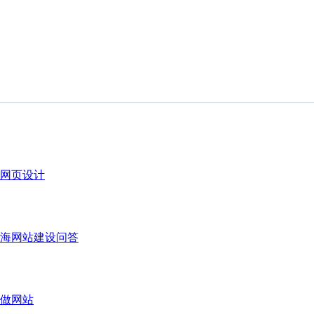
网页设计
海网站建设问答
做网站