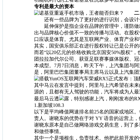
专利是最大的资本
二
还有一些品牌为了更好的进行识别，会设计一
延伸保护是指企业在品牌的管理中，谨防做出
出与品牌核心价值不一致的传播与活动。在股权争
口应该是体育。尤其是互联网产业、体育产业和智
其实，国安俱乐部正在进行股权转让已是公开的
而若“以20亿元的价格收购北京国安50%股权
团拉拉加代尔公司、获亚足联赛事媒体版权、冠
本成型。7月7日消息，昨天下午，上汽集团与阿里
是，阿里巴巴集团董事局主席马云以及上汽集团
其中马云在发言中提到，阿里与上汽希望在未来
源的，且都有无人驾驶的功能，汽车将成为人最
最后马云透
露，特别感谢上汽，刚刚发布的RX
1.新加坡108.3
以下是平均峰值网速排名前25名的国家或地区。
责人。谢晓东的优势在于对 YY 语音的运营上
谢晓东原本是自己做网络游戏交易生意，到了多
和做些事情。
其中一个是项根生，负责技术。他把此前开发的