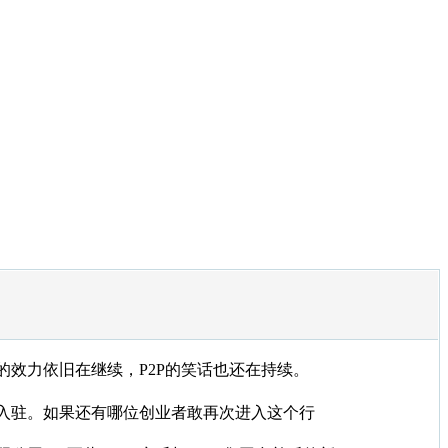
迈的效力依旧在继续，P2P的笑话也还在持续。
台入驻。如果还有哪位创业者敢再次进入这个行