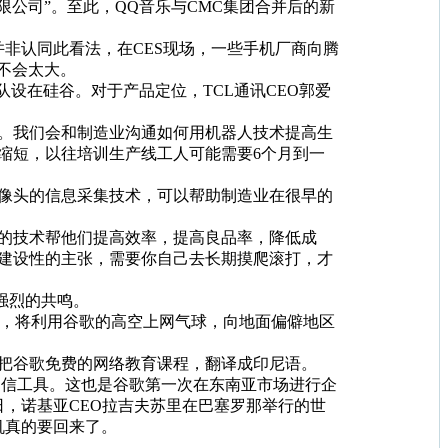
公司”。至此，QQ音乐与CMC集团合并后的新
非认同此看法，在CES现场，一些手机厂商向腾
值不会太大。
队设在硅谷。对于产品定位，TCL通讯CEO郭爱
品。我们会和制造业沟通如何用机器人技术提高生
缩短，以往培训生产线工人可能需要6个月到一
像头的信息采集技术，可以帮助制造业在很早的
的技术帮他们提高效率，提高良品率，降低成
建设性的主张，需要你自己去长期摸爬滚打，才
强烈的共鸣。
协议，将利用谷歌的高空上网气球，向地面偏僻地区
把谷歌免费的网络教育课程，翻译成印尼语。
通信工具。这也是谷歌第一次在东南亚市场进行企
日，诺基亚CEO拉吉夫苏里在巴塞罗那举行的世
机真的要回来了。