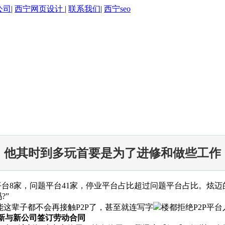
公司
|
西宁网页设计
|
联系我们
|
西宁seo
他其时到多玩首要是为了进修和做些工作
型平台8家，问题平台41家，停业平台占比超过问题平台占比。炫
?”
这辈子都不会再接触P2P了，甚至就连写字
楼都拒绝P2P平
新与新公司签订劳动合同