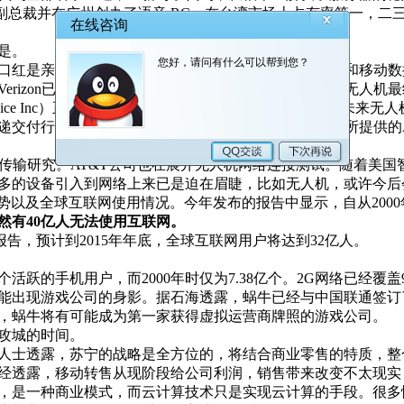
任副总裁并在广州创办了语音 RC，在台湾市场上占有率第一，
是。
亲的是两张嘴。Verizon同时希望能够利用无人机和移动数
erizon已开始使用卡车和拖车建立临时信号基站，相信无人机
l Service Inc）正在测试无人机快递服务测试，其中涉及到了
交付行业，至少仍需要数年时间。Verizon公司希望其所提供
机数据传输研究。AT&T公司也在展开无人机网络连接测试。随着
多的设备引入到网络上来已是迫在眉睫，比如无人机，或许今后
趋势以及全球互联网使用情况。今年发布的报告中显示，自从200
然有40亿人无法使用互联网。
告，预计到2015年年底，全球互联网用户将达到32亿人。
个活跃的手机用户，而2000年时仅为7.38亿个。2G网络已经覆盖
能出现游戏公司的身影。据石海透露，蜗牛已经与中国联通签订
，蜗牛将有可能成为第一家获得虚拟运营商牌照的游戏公司。
攻城的时间。
人士透露，苏宁的战略是全方位的，将结合商业零售的特质，整
经透露，移动转售从现阶段给公司利润，销售带来改变不太现实
，是一种商业模式，而云计算技术只是实现云计算的手段。很多