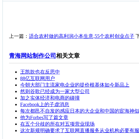
上一篇：
适合农村做的高利润小本生意,55个农村创业点子
青海网站制作公司
相关文章
王凯歆也在反思中
88亿互联网用户
今朝大部门主流家电企业的提价根基体如今新品上
然则谷歌已经成为一家大型公司
加之实体经济和电商的碰撞
Facebook上的子虚消息
每次都邑不自发的感应日本的大企业和中国的宦海神
他为Forbes写了篇文章
在五个分歧的所在对五项营业现场
这次新规明确要求了互联网直播服务从业机构必要有