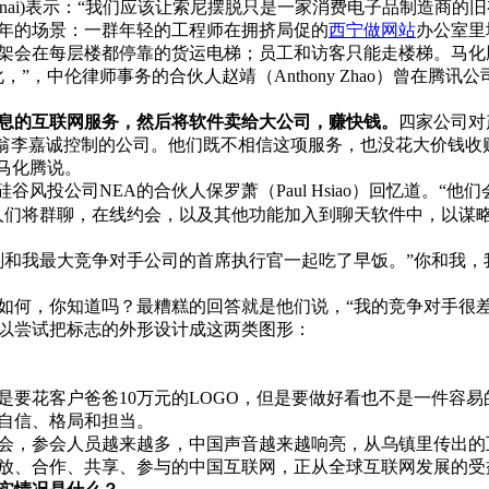
 Osanai)表示：“我们应该让索尼摆脱只是一家消费电子品制造
年的场景：一群年轻的工程师在拥挤局促的
西宁做网站
办公室里
架会在每层楼都停靠的货运电梯；员工和访客只能走楼梯。马化
”，中伦律师事务的合伙人赵靖（Anthony Zhao）曾在腾
息的互联网服务，然后将软件卖给大公司，赚快钱。
四家公司对
富翁李嘉诚控制的公司。他们既不相信这项服务，也没花大价钱收购
马化腾说。
谷风投公司NEA的合伙人保罗萧（Paul Hsiao）回忆道。“
们将群聊，在线约会，以及其他功能加入到聊天软件中，以谋略击
刚和我最大竞争对手公司的首席执行官一起吃了早饭。”你和我
如何，你知道吗？最糟糕的回答就是他们说，“我的竞争对手很
以尝试把标志的外形设计成这两类图形：
花客户爸爸10万元的LOGO，但是要做好看也不是一件容易
自信、格局和担当。
会，参会人员越来越多，中国声音越来越响亮，从乌镇里传出的
承开放、合作、共享、参与的中国互联网，正从全球互联网发展的