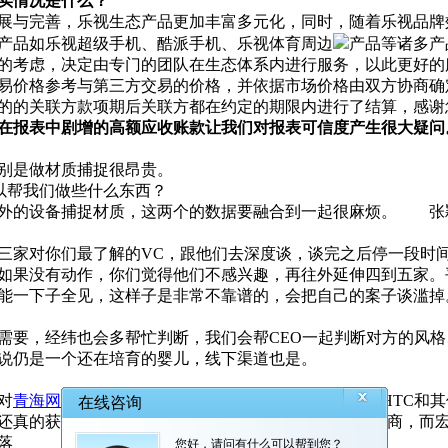
实情况是什么？
展与完善，乐视生态产品更加丰富多元化，同时，随着乐视品牌
产品如乐视超级手机、酷派手机、乐视体育周边
产品等诸多产
的考虑，决定由专门的团队在生态体系内进行服务，以此更好的
易价格参考与第三方交易的价格，并依据市场价格由双方协商确
的的关联方款项期后关联方都在约定的期限内进行了结算，感谢
现在报表中剧增的高额应收账款让我们对报表可信度产生很大疑问
别是做材质捕捉很昂贵。
thm可以帮我们做些什么东西？
另外的设备捕捉材质，这两个的数据要融合到一起很麻烦。 张
家对你们最了解的VC，跟他们去深度谈，谈完之后停一段时间
如果没有动作，你们觉得他们不感兴趣，再往外延伸四到五家。
能一下子全见，这样子是非常不靠谱的，会把自己的案子谈滥掉
要，经纬也会多帮忙判断，我们会帮CEO一起判断对方的风格
说仍是一个还在培育的婴儿，线下渠道也是。
对
青海网站扶植
付阿里系平台的依赖。在过去10年中，HTC和
真的获得了成功。HTC是Android智能手机的顶级制造商，