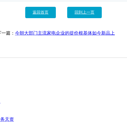
返回首页
回到上一页
下一篇：
今朝大部门主流家电企业的提价根基体如今新品上
似
服务天资