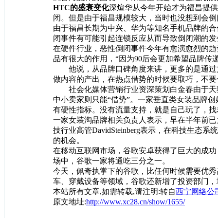
HTC的盛衰变化
深煊华从今年开始才为福昌提供
闭。但是由于福昌规模较大，当时也没想到会倒
由于福昌长期为中兴、华为等知名手机品牌的合
闭事件有可能引起连锁反应从而导致倒闭潮的发
在硬件行业，恶性倒闭事件今年有愈演愈烈的趋势
品有很大的作用，“因为90后会更加希望品牌传
他说，从品牌口碑角度来讲，更多的是通过文
做内容的产出，在热点借势的时候要取巧，不要
社会化媒体营销行业资深策划白金春由于天猫双
中小卖家则只能“借势”。一家垂直类女装品牌
有硬性指标。没有流量支持，就是自己玩了，找
一家女装淘品牌相关负责人表示，早在半年前已
技行业高管DavidSteinberg表示，在
的机会。
在移动互联网市场，谷歌安卓获得了巨大的成功，全
场中，谷歌一家将通吃三分之一。
今天，佩奇执掌下的谷歌，比任何时候需要优秀
车、穿戴设备等领域，谷歌还新增了投资部门，
本站所有文章,如需转载,请注明:转自
西宁网络公司[ht
原文地址:
http://www.xc28.cn/show/1655/