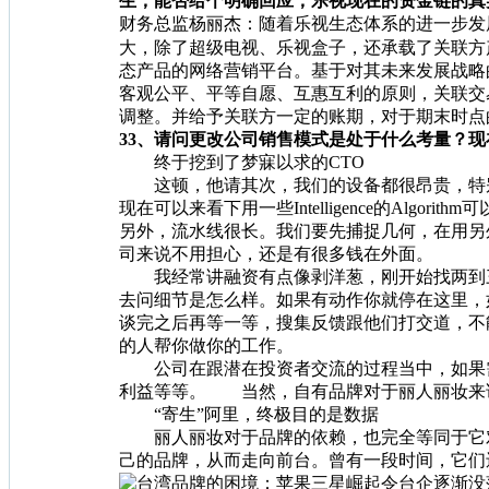
生，能否给个明确回应，乐视现在的资金链的真
财务总监杨丽杰：随着乐视生态体系的进一步发
大，除了超级电视、乐视盒子，还承载了关联方
态产品的网络营销平台。基于对其未来发展战略
客观公平、平等自愿、互惠互利的原则，关联交
调整。并给予关联方一定的账期，对于期末时点
33、请问更改公司销售模式是处于什么考量？
终于挖到了梦寐以求的CTO
这顿，他请其次，我们的设备都很昂贵，特
现在可以来看下用一些Intelligence的Algori
另外，流水线很长。我们要先捕捉几何，在用
司来说不用担心，还是有很多钱在外面。
我经常讲融资有点像剥洋葱，刚开始找两到三
去问细节是怎么样。如果有动作你就停在这里，
谈完之后再等一等，搜集反馈跟他们打交道，不
的人帮你做你的工作。
公司在跟潜在投资者交流的过程当中，如果需
利益等等。 当然，自有品牌对于丽人丽妆来
“寄生”阿里，终极目的是数据
丽人丽妆对于品牌的依赖，也完全等同于它
己的品牌，从而走向前台。曾有一段时间，它们还