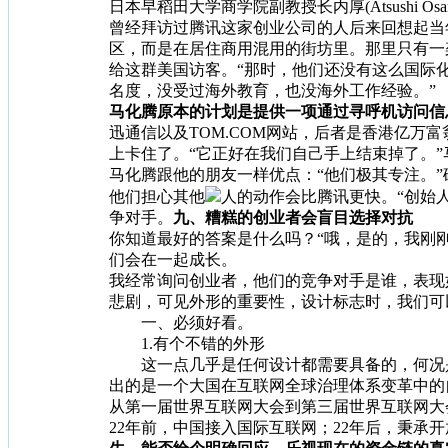
日本早稻田大学商学院副教授长内厚(Atsushi
曾经拜访过腾讯这家创业公司的人后来回想起当
区，而是在居住商用混用的街坊里。那里只有一
给这群美国访客。“那时，他们还没有这么国际化，
名度，没受过海外教育，也没海外工作经验。”
马化腾原本的计划是提供一项通过寻呼机访问信
迅通信以及TOM.COM网站，后者是香港亿万
上卡住了。“它正好在我们自己手上结束掉了。”
马化腾跟他的朋友一样优点：“他们极其专注。”硅
他们担心其他
人的动作会比腾讯更快。“创始人
争对手。
九、糟糕的创业者会盲目选择对抗
你知道最好的答案是什么吗？“哦，是的，我刚
们会在一起成长。
我经常询问创业者，他们的竞争对手是谁，表现
悲剧，可见外形的重要性，设计标志时，我们可
一、必须好看。
1.有个不错的外形
这一点几乎是任何设计都需要具备的，何况是要
出的是一个大国在互联网全球治理体系变革中的
从第一届世界互联网大会到第三届世界互联网大
22年前，中国接入国际互联网；22年后，秉