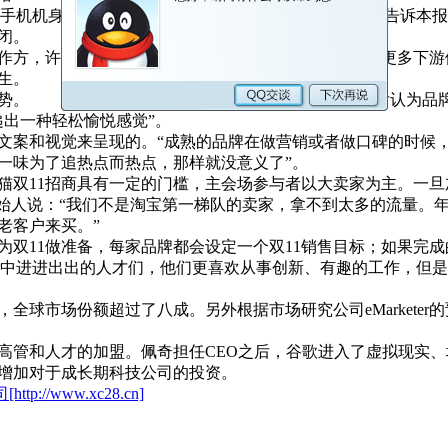
手机机身新型涂料就碰上倒闭事件，而其负责人周华武告诉本报
闭。
作方，许多中小型企业奔着其名头而来，其倒闭牵涉到更多下游
生。
。 谈及品牌年轻化，白金春表示现在95.3%的90后认为品
递出一种轻松愉悦感觉”。
案和视觉来呈现的。“成熟的品牌在做营销或者做口碑的时候，
一味为了追热点而热点，那样就没意义了”。
11招商具有一定的门槛，主会场参与者以大卖家为主。一旦加
创始人说：“我们不是淘宝第一梯队的卖家，拿不到太多的流量。
老客户来买。”
为双11做准备，每家品牌都会设定一个双11销售目标；如果完
科技生态系统中进进出出的人才们，他们更喜欢从事创新、有趣的工作
球市场份额超过了八成。另外根据市场研究公司eMarketer
高管和人才的加盟。佩奇担任CEO之后，谷歌进入了虚拟现实
增加对于成长期科技公司的投资。
tp://www.xc28.cn]