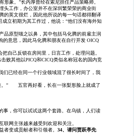
商的旧有形象。”长内厚曾经在索尼担任产品策略师。
埋头工作，办公室并不在深圳繁荣荣的商业街
腾的英文很烂，因此他所说的每一句话都得翻译
讯公司成立初期为其工作过，他说：“他们没有海外知
产品原型嗤之以鼻，其中包括马化腾的前雇主润
的意思，因此马化腾和朋友在自行开发 OICQ
他们会把自己反锁在房间里，日言工作，处理问题。
败其他以PICQ和CICQ类似名称冠名的国内竞
，我们已经在同一个行业领域混了很长时间了，我
差。” 五官再好看，长在一张梨形脸上就成了
的事，你可以试试这两个套路。在乌镇，人们读
互联网主张越来越受到欢迎和关注。
受益者变成贡献者和引领者。
34、请问贾跃亭先